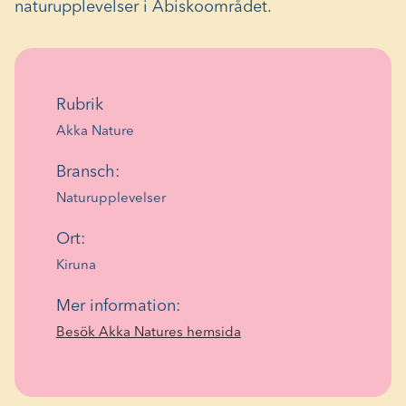
naturupplevelser i Abiskoområdet.
Rubrik
Akka Nature
Bransch:
Naturupplevelser
Ort:
Kiruna
Mer information:
(Öppnas
Besök Akka Natures hemsida
i
ett
nytt