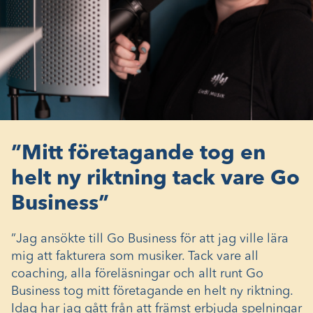
”Mitt företagande tog en
helt ny riktning tack vare Go
Business”
”Jag ansökte till Go Business för att jag ville lära
mig att fakturera som musiker. Tack vare all
coaching, alla föreläsningar och allt runt Go
Business tog mitt företagande en helt ny riktning.
Idag har jag gått från att främst erbjuda spelningar