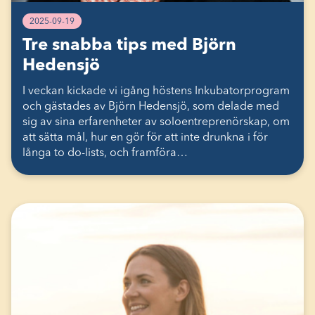
2025-09-19
Tre snabba tips med Björn
Hedensjö
I veckan kickade vi igång höstens Inkubatorprogram
och gästades av Björn Hedensjö, som delade med
sig av sina erfarenheter av soloentreprenörskap, om
att sätta mål, hur en gör för att inte drunkna i för
långa to do-lists, och framföra…