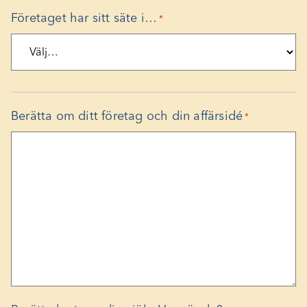
Företaget har sitt säte i…
*
Välj den kommun där ditt företag har sitt säte.
Berätta om ditt företag och din affärsidé
*