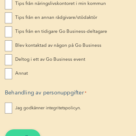
Tips från näringslivskontoret i min kommun
Tips från en annan rådgivare/stödaktör
Tips från en tidigare Go Business-deltagare
Blev kontaktad av någon på Go Business
Deltog i ett av Go Business event
Annat
Behandling av personuppgifter
*
Jag godkänner integritetspolicyn.
Genom att fylla i och skicka in din ansökan till Go Business ger du ditt samtycke till att vi behandlar dina personuppgifter i enlighet med dataskyddsförordningen (GDPR). Uppgifterna kommer att användas för att administrera din ansökan. Läs mer om hur vi hanterar dina personuppgifter.