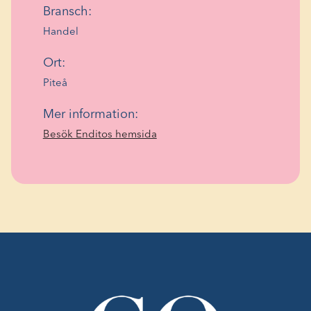
Bransch:
Handel
Ort:
Piteå
Mer information:
(Öppnas
Besök Enditos hemsida
i
ett
nytt
fönster)