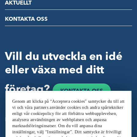
AKTUELLT
KONTAKTA OSS
Vill du utveckla en idé
eller växa med ditt
företag?
KONTAKTA OSS
Genom att klicka på “Acceptera cookies” samtycker du till att
vi och våra partners använder cookies och andra spårtekniker
enligt vår cookiepolicy för att förbättra webbupplevelsen,
Följ oss:
analysera användningen av webbplatsen och anpassa
marknadsföringsinsatser. Om du vill anpassa dina
inställningar, välj “Inställningar”. Ditt samtycke är frivilligt