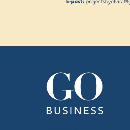
E-post:
projectsbyelvira