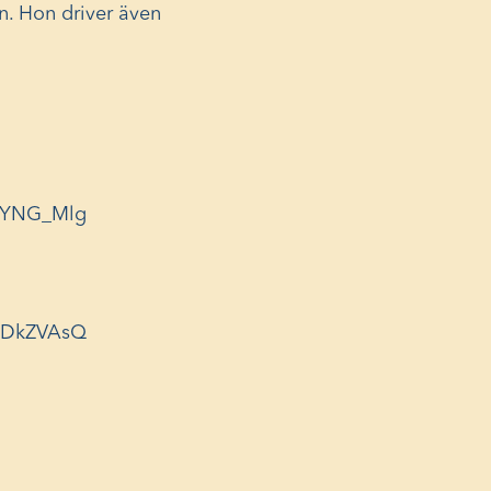
n. Hon driver även
x2YNG_Mlg
2aDkZVAsQ