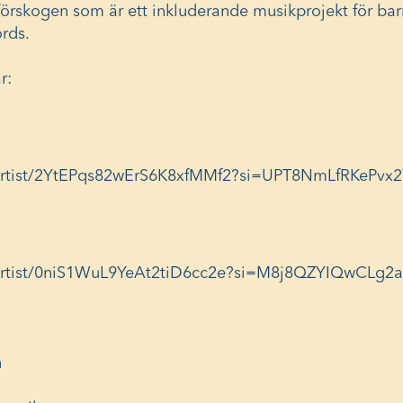
förskogen som är ett inkluderande musikprojekt för bar
rds.
r:
m/artist/2YtEPqs82wErS6K8xfMMf2?si=UPT8NmLfRKePv
m/artist/0niS1WuL9YeAt2tiD6cc2e?si=M8j8QZYIQwCLg
n