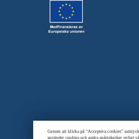
Genom att klicka på “Acceptera cookies” samtycker
använder cookies och andra spårtekniker enligt vå