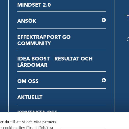
MINDSET 2.0
F
ANSÖK
EFFEKTRAPPORT GO
C
COMMUNITY
IDEA BOOST – RESULTAT OCH
LÄRDOMAR
OM OSS
AKTUELLT
KONTAKTA OSS
 du till att vi och våra partners
r cookiepolicy för att förbättra