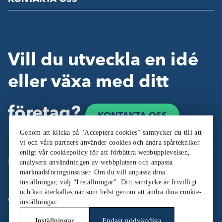
Vill du utveckla en idé
eller växa med ditt
företag?
KONTAKTA OSS
Genom att klicka på “Acceptera cookies” samtycker du till att
vi och våra partners använder cookies och andra spårtekniker
enligt vår cookiepolicy för att förbättra webbupplevelsen,
Följ oss:
analysera användningen av webbplatsen och anpassa
marknadsföringsinsatser. Om du vill anpassa dina
inställningar, välj “Inställningar”. Ditt samtycke är frivilligt
och kan återkallas när som helst genom att ändra dina cookie-
Cookieinställningar
inställningar.
Inställningar
Endast nödvändiga