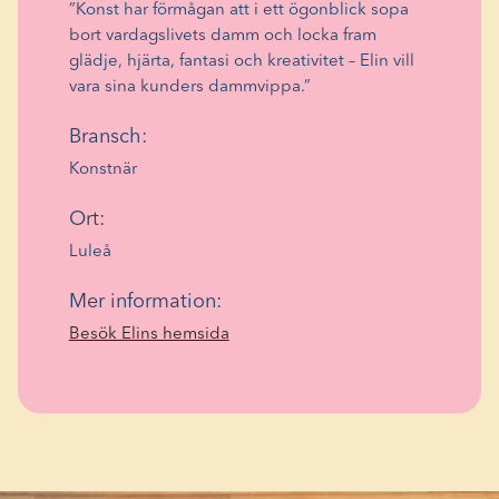
”Konst har förmågan att i ett ögonblick sopa
bort vardagslivets damm och locka fram
glädje, hjärta, fantasi och kreativitet – Elin vill
vara sina kunders dammvippa.”
Bransch:
Konstnär
Ort:
Luleå
Mer information:
(Öppnas
Besök Elins hemsida
i
ett
nytt
fönster)