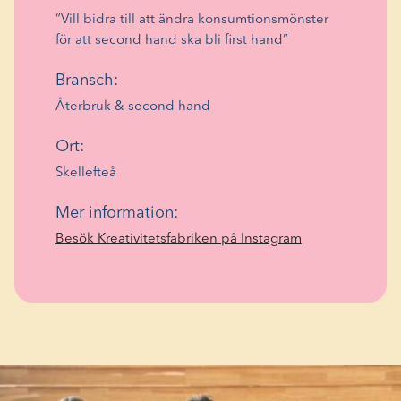
”Vill bidra till att ändra konsumtionsmönster
för att second hand ska bli first hand”
Bransch:
Återbruk & second hand
Ort:
Skellefteå
Mer information:
(Öppnas
Besök Kreativitetsfabriken på Instagram
i
ett
nytt
fönster)