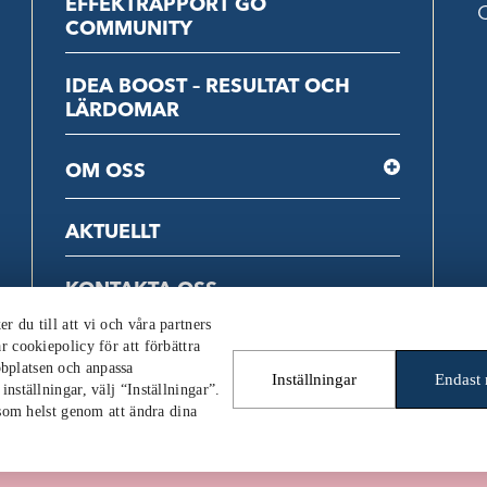
EFFEKTRAPPORT GO
C
COMMUNITY
IDEA BOOST – RESULTAT OCH
LÄRDOMAR
OM OSS
AKTUELLT
KONTAKTA OSS
 du till att vi och våra partners
r cookiepolicy för att förbättra
bplatsen och anpassa
Inställningar
Endast
nställningar, välj “Inställningar”.
 som helst genom att ändra dina