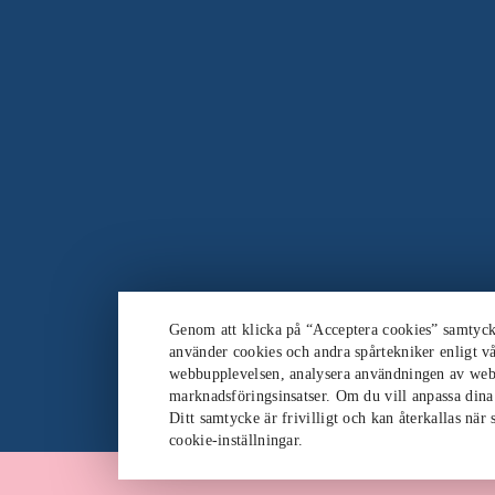
Genom att klicka på “Acceptera cookies” samtycker
använder cookies och andra spårtekniker enligt vå
webbupplevelsen, analysera användningen av web
marknadsföringsinsatser. Om du vill anpassa dina i
Ditt samtycke är frivilligt och kan återkallas när
cookie-inställningar.