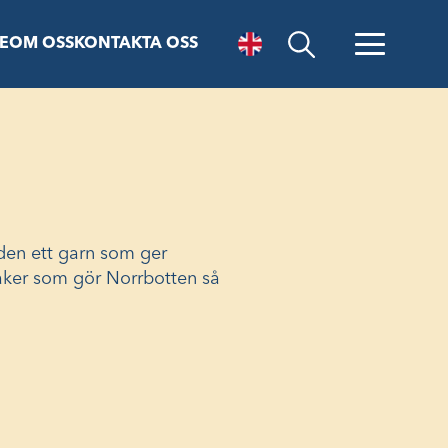
E
OM OSS
KONTAKTA OSS
Öppna sök
den ett garn som ger
saker som gör Norrbotten så