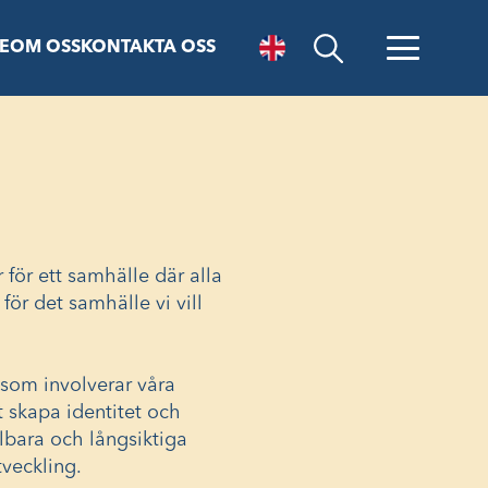
E
OM OSS
KONTAKTA OSS
Öppna sök
för ett samhälle där alla
för det samhälle vi vill
 som involverar våra
t skapa identitet och
llbara och långsiktiga
tveckling.