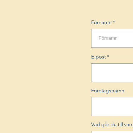
Förnamn
*
E-post
*
Företagsnamn
Vad gör du till va