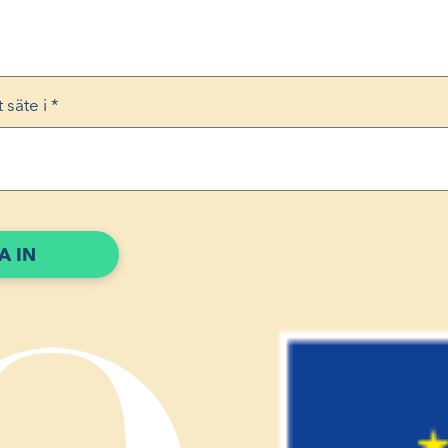
t säte i
*
A IN