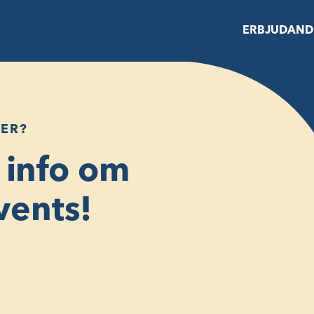
ERBJUDAND
MER?
 info om
ents!