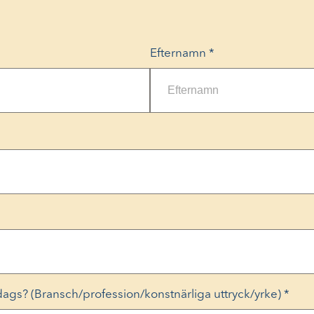
Efternamn
*
rdags? (Bransch/profession/konstnärliga uttryck/yrke)
*