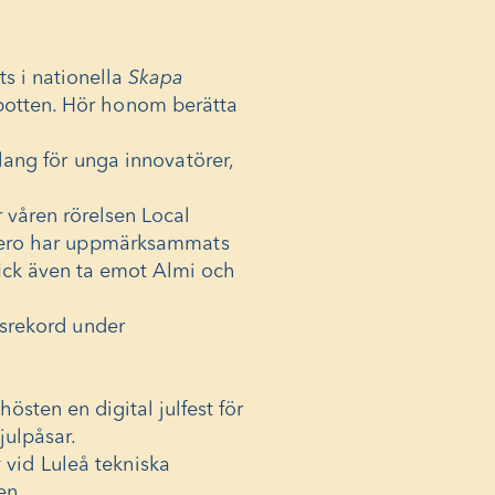
s i nationella
Skapa
rbotten.
Hör honom berätta
lang för unga innovatörer,
 våren rörelsen Local
ero har uppmärksammats
ick även ta emot
Almi och
gsrekord under
sten en digital julfest för
 julpåsar.
t
vid Luleå tekniska
en.