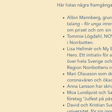
Här listas några framgånga
Albin Mannberg, grund
talang – för unga inno
om priset och om sin
Tommie Lögdahl, NOWA
i Norrbotten
.
Lisa Hellmér och My B
Hero. Ett initiativ för
över hela Sverige och
Region Norrbottens nä
Mari Olausson som dr
coronavåren
och ökad
Anna Larsson har skri
Moa Lundqvist och San
företag “Julfest på på
David och Kristian Sun
universitet
, för sin in