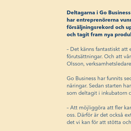
Deltagarna i Go Business
har entreprenörerna vunni
försäljningsrekord och u
och tagit fram nya prod
–
Det känns fantastiskt att 
förutsättningar. Och att v
Olsson, verksamhetsledar
Go Business har funnits se
näringar. Sedan starten har
som deltagit i inkubatorn d
–
Att möjliggöra att fler ka
oss. Därför är det också ext
det vi kan för att stötta o