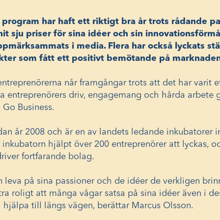
 program har haft ett riktigt bra år trots rådande
t sju priser för sina idéer och sin innovationsförmå
ppmärksammats i media. Flera har också lyckats st
ukter som fått ett positivt bemötande på marknade
entreprenörerna når framgångar trots att det har varit et
åra entreprenörers driv, engagemang och hårda arbete g
e Go Business.
dan år 2008 och är en av landets ledande inkubatorer i
 inkubatorn hjälpt över 200 entreprenörer att lyckas, o
river fortfarande bolag.
n leva på sina passioner och de idéer de verkligen brinn
ra roligt att många vågar satsa på sina idéer även i dess
ch hjälpa till längs vägen, berättar Marcus Olsson.