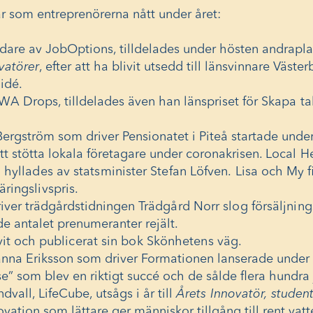
r som entreprenörerna nått under året:
are av JobOptions, tilldelades under hösten andraplat
vatörer
, efter att ha blivit utsedd till länsvinnare Väste
 idé
.
 Drops, tilldelades även han länspriset för
Skapa ta
ergström som driver Pensionatet i Piteå startade under
 att stötta lokala företagare under coronakrisen.
Local H
 hyllades av statsminister Stefan Löfven.
Lisa och My f
ringslivspris
.
iver trädgårdstidningen
Trädgård Norr slog försäljnin
e antalet prenumeranter rejält.
vit och
publicerat sin bok Skönhetens väg
.
na Eriksson som driver Formationen lanserade under hö
se” som blev en riktigt succé och de sålde flera hundra
dvall, LifeCube, utsågs i år till
Årets Innovatör, studen
novation som lättare ger människor tillgång till rent vatt