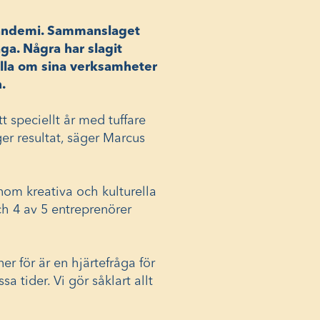
 pandemi. Sammanslaget
ga. Några har slagit
älla om sina verksamheter
n.
t speciellt år med tuffare
er resultat, säger Marcus
nom kreativa och kulturella
ch 4 av 5 entreprenörer
er för är en hjärtefråga för
a tider. Vi gör såklart allt