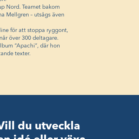
Cup Nord
. Teamet bakom
a Mellgren – utsågs även
ne för att stoppa ryggont
,
 når över 300 deltagare.
album “Apachi”
, där hon
ande texter.
Vill du utveckla