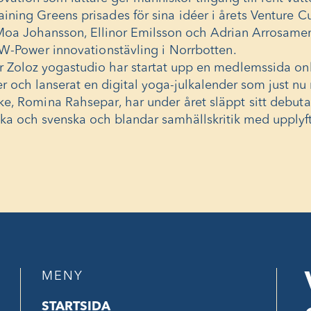
ning Greens prisades för sina idéer i årets Venture 
Moa Johansson, Ellinor Emilsson och Adrian Arrosamen
W-Power innovationstävling i Norrbotten
.
r Zoloz yogastudio har startat upp
en medlemssida onli
ser och lanserat en digital yoga-julkalender som just nu
ke, Romina Rahsepar, har under året släppt sitt debut
ka och svenska och blandar samhällskritik med upplyft
MENY
STARTSIDA