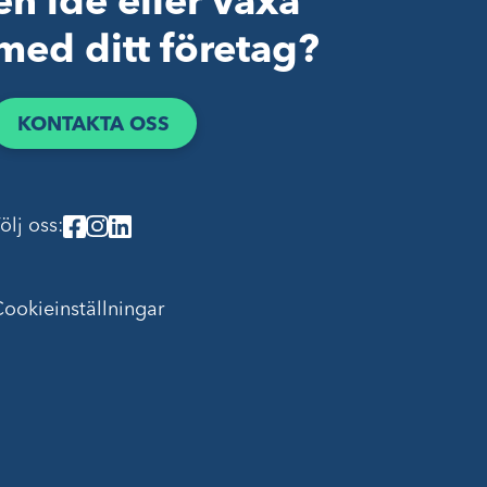
en idé eller växa
med ditt företag?
KONTAKTA OSS
ölj oss:
ookieinställningar