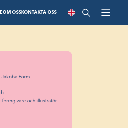
E
OM OSS
KONTAKTA OSS
Öppna sök
k
e Jakoba Form
ch:
k formgivare och illustratör