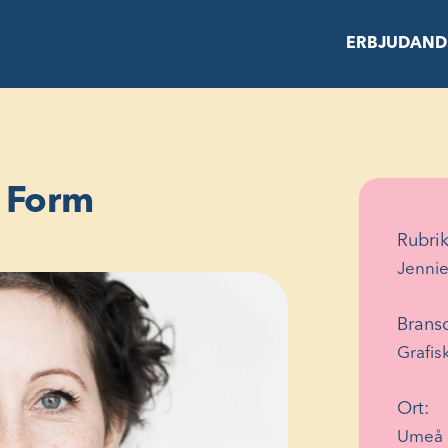
ERBJUDAND
 Form
Rubri
Jenni
Brans
Grafis
Ort:
Umeå