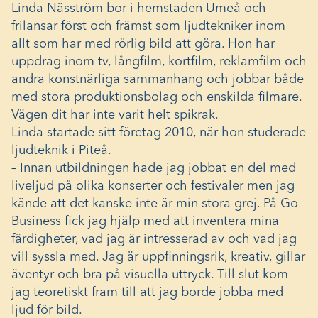
Linda Näsström bor i hemstaden Umeå och
frilansar först och främst som ljudtekniker inom
allt som har med rörlig bild att göra. Hon har
uppdrag inom tv, långfilm, kortfilm, reklamfilm och
andra konstnärliga sammanhang och jobbar både
med stora produktionsbolag och enskilda filmare.
Vägen dit har inte varit helt spikrak.
Linda startade sitt företag 2010, när hon studerade
ljudteknik i Piteå.
– Innan utbildningen hade jag jobbat en del med
liveljud på olika konserter och festivaler men jag
kände att det kanske inte är min stora grej. På Go
Business fick jag hjälp med att inventera mina
färdigheter, vad jag är intresserad av och vad jag
vill syssla med. Jag är uppfinningsrik, kreativ, gillar
äventyr och bra på visuella uttryck. Till slut kom
jag teoretiskt fram till att jag borde jobba med
ljud för bild.