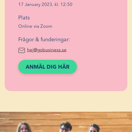
17 January 2023, kl. 12:50
Plats
Online via Zoom
Frågor & funderingar:
(Öppnas i ett nytt fönster)
hej@gobusiness.se
(ÖPPNAS
ANMÄL DIG HÄR
I
ETT
NYTT
FÖNSTER)