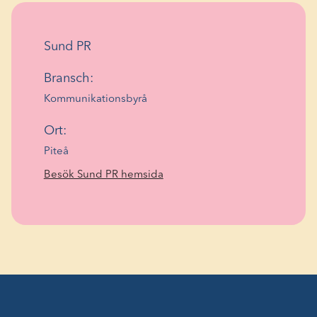
Sund PR
Bransch:
Kommunikationsbyrå
Ort:
Piteå
(Öppnas
Besök Sund PR hemsida
i
ett
nytt
fönster)