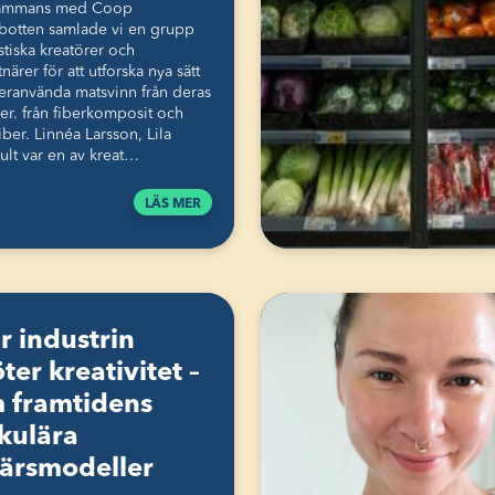
sammans med Coop
botten samlade vi en grupp
stiska kreatörer och
närer för att utforska nya sätt
teranvända matsvinn från deras
er. från fiberkomposit och
iber. Linnéa Larsson, Lila
ult var en av kreat…
LÄS MER
r industrin
ter kreativitet –
 framtidens
rkulära
färsmodeller