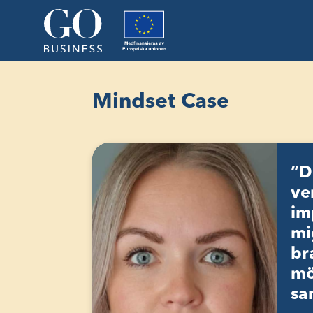
Mindset Case
”D
ve
im
mi
br
mö
sa