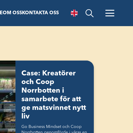
E
OM OSS
KONTAKTA OSS
Öppna sök
Case: Kreatörer
och Coop
Norrbotten i
samarbete för att
ge matsvinnet nytt
liv
Go Business Mindset och Coop
Norrbotten genomförde i våras en