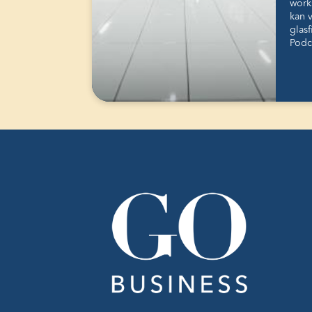
work
kan v
glas
Pod