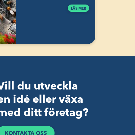
LÄS MER
Vill du utveckla
en idé eller växa
med ditt företag?
KONTAKTA OSS