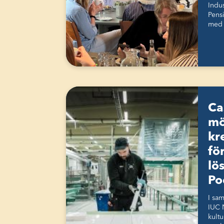
Indus
Pensi
med 
Cas
mö
kr
fö
lö
Po
I sa
IUC 
kultu