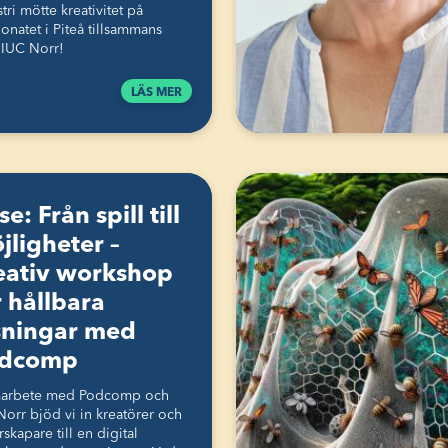
tri mötte kreativitet på
onatet i Piteå tillsammans
IUC Norr!
LÄS MER
e: Från spill till
jligheter –
eativ workshop
r hållbara
sningar med
dcomp
marbete med Podcomp och
Norr bjöd vi in kreatörer och
rskapare till en digital