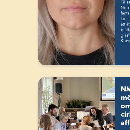
Till
Norr
fanta
konst
att å
butik
glasf
Kons
Nä
mö
om
ci
af