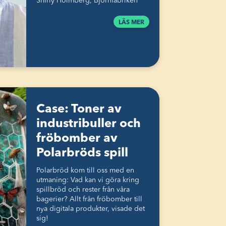
Shirly Holmberg, Björnfabriken
LÄS MER
Case: Toner av
industribuller och
fröbomber av
Polarbröds spill
Polarbröd kom till oss med en
utmaning: Vad kan vi göra kring
spillbröd och rester från våra
bagerier? Allt från fröbomber till
nya digitala produkter, visade det
sig!