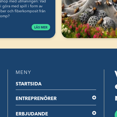
shop med utmaningen: Vad
i göra med spill i form av
fiber och fiberkomposit från
comp?
LÄS MER
MENY
STARTSIDA
ENTREPRENÖRER
ERBJUDANDE