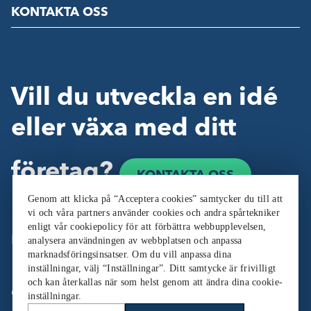
KONTAKTA OSS
Vill du utveckla en idé
eller växa med ditt
företag?
KONTAKTA OSS
Genom att klicka på “Acceptera cookies” samtycker du till att
vi och våra partners använder cookies och andra spårtekniker
enligt vår cookiepolicy för att förbättra webbupplevelsen,
Följ oss:
analysera användningen av webbplatsen och anpassa
marknadsföringsinsatser. Om du vill anpassa dina
inställningar, välj “Inställningar”. Ditt samtycke är frivilligt
och kan återkallas när som helst genom att ändra dina cookie-
Cookieinställningar
inställningar.