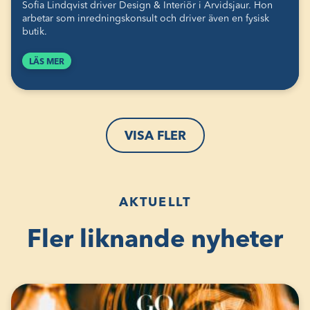
Sofia Lindqvist driver Design & Interiör i Arvidsjaur. Hon
arbetar som inredningskonsult och driver även en fysisk
butik.
LÄS MER
VISA FLER
AKTUELLT
Fler liknande nyheter