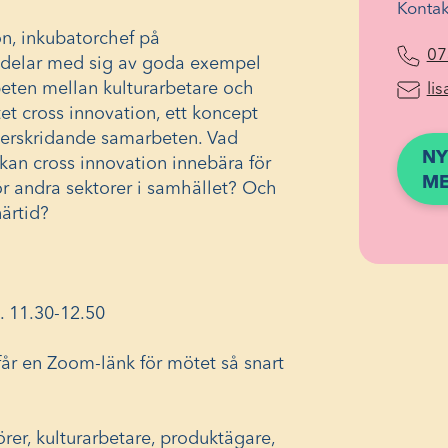
Kontak
n, inkubatorchef på
07
 delar med sig av goda exempel
beten mellan kulturarbetare och
li
t cross innovation, ett koncept
erskridande samarbeten. Vad
NY
kan cross innovation innebära för
ME
ör andra sektorer i samhället? Och
närtid?
 11.30-12.50
får en Zoom-länk för mötet så snart
rer, kulturarbetare, produktägare,