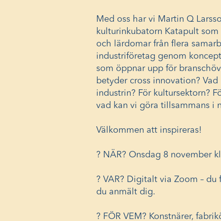
Med oss har vi Martin Q Larsso
kulturinkubatorn Katapult som
och lärdomar från flera samar
industriföretag genom koncepte
som öppnar upp för branschöv
betyder cross innovation? Vad 
industrin? För kultursektorn? F
vad kan vi göra tillsammans i 
Välkommen att inspireras!
? NÄR? Onsdag 8 november kl.
? VAR? Digitalt via Zoom – du 
du anmält dig.
? FÖR VEM? Konstnärer, fabrikö