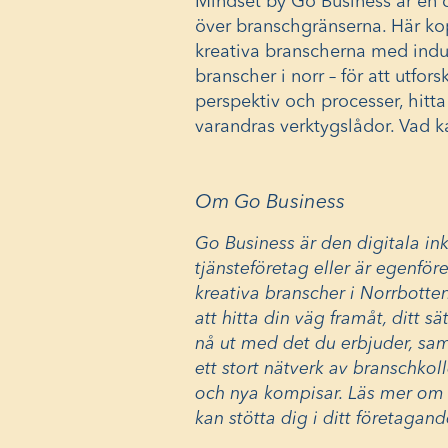
Mindset by Go Business är en 
över branschgränserna. Här ko
kreativa branscherna med indus
branscher i norr – för att utfor
perspektiv och processer, hitt
varandras verktygslådor. Vad 
Om Go Business
Go Business är den digitala ink
tjänsteföretag eller är egenför
kreativa branscher i Norrbotten
att hitta din väg framåt, ditt sät
nå ut med det du erbjuder, samt
ett stort nätverk av branschko
och nya kompisar. Läs mer o
kan stötta dig i ditt företagand