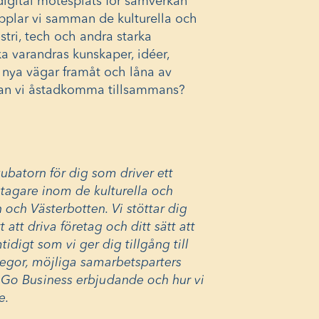
digital mötesplats för samverkan
pplar vi samman de kulturella och
tri, tech och andra starka
ska varandras kunskaper, idéer,
a nya vägar framåt och låna av
kan vi åstadkomma tillsammans?
ubatorn för dig som driver ett
etagare inom de kulturella och
 och Västerbotten. Vi stöttar dig
t att driva företag och ditt sätt att
idigt som vi ger dig tillgång till
llegor, möjliga samarbetsparters
m
Go Business erbjudande
och hur vi
e.