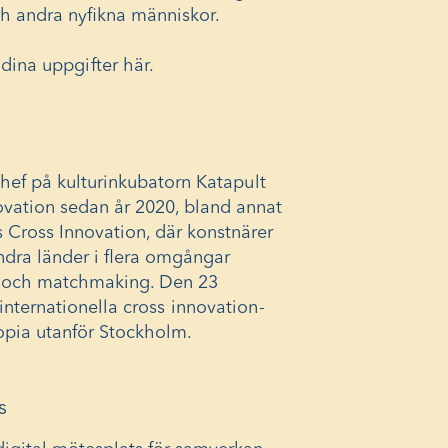
ch andra nyfikna människor.
i dina uppgifter här.
chef på kulturinkubatorn
Katapult
ovation sedan år 2020, bland annat
 Cross Innovation, där konstnärer
ndra länder i flera omgångar
 och matchmaking. Den 23
nternationella
cross innovation-
topia utanför Stockholm.
s