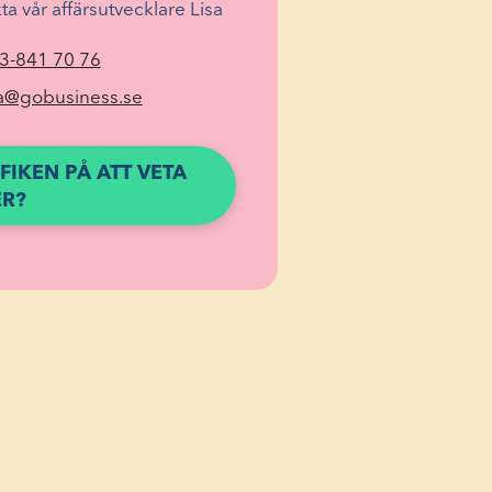
ta vår affärsutvecklare Lisa
(Öppnas i ett nytt fönster)
3-841 70 76
(Öppnas i ett nytt fönster)
sa@gobusiness.se
FIKEN PÅ ATT VETA
(ÖPPNAS
R?
I
ETT
NYTT
FÖNSTER)