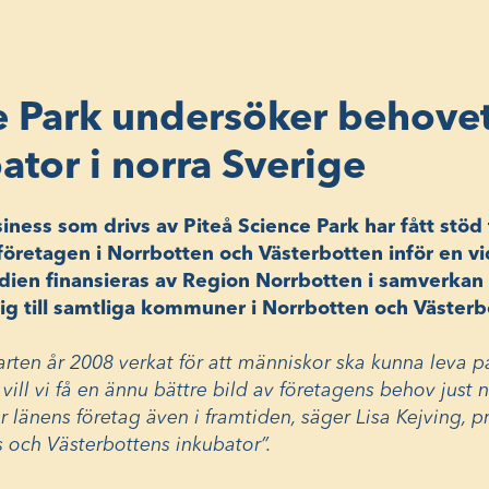
e Park undersöker behovet
ator i norra Sverige
iness som drivs av Piteå Science Park har fått stöd f
retagen i Norrbotten och Västerbotten inför en vi
tudien finansieras av Region Norrbotten i samverka
sig till samtliga kommuner i Norrbotten och Västerb
rten år 2008 verkat för att människor ska kunna leva på
ll vi få en ännu bättre bild av företagens behov just nu 
ör länens företag även i framtiden, säger Lisa Kejving, p
 och Västerbottens inkubator”.