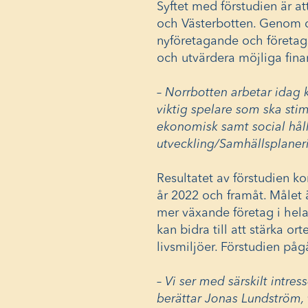
Syftet med förstudien är a
och Västerbotten. Genom d
nyföretagande och företags
och utvärdera möjliga fina
– Norrbotten arbetar idag k
viktig spelare som ska sti
ekonomisk samt social håll
utveckling/Samhällsplaner
Resultatet av förstudien 
år 2022 och framåt. Målet ä
mer växande företag i hela
kan bidra till att stärka or
livsmiljöer. Förstudien påg
– Vi ser med särskilt int
berättar Jonas Lundström,