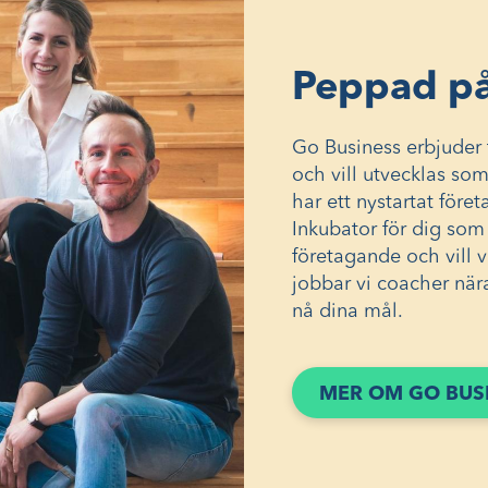
Peppad på
Go Business erbjuder 
och vill utvecklas so
har ett nystartat föret
Inkubator för dig som
företagande och vill 
jobbar vi coacher när
nå dina mål.
MER OM GO BUS