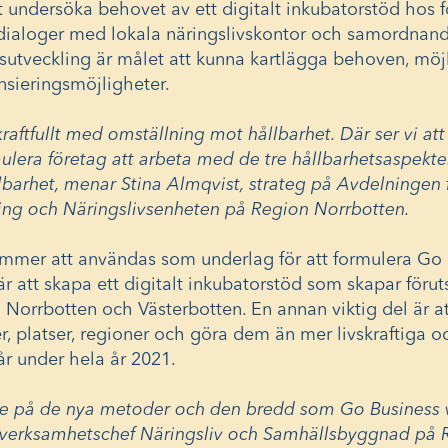
tt undersöka behovet av ett digitalt inkubatorstöd hos 
ialoger med lokala näringslivskontor och samordnande
utveckling är målet att kunna kartlägga behoven, möjl
nsieringsmöjligheter.
raftfullt med omställning mot hållbarhet. Där ser vi at
mulera företag att arbeta med de tre hållbarhetsaspekte
barhet, menar Stina Almqvist, strateg på Avdelningen 
ing och Näringslivsenheten på Region Norrbotten.
kommer att användas som underlag för att formulera Go
r att skapa ett digitalt inkubatorstöd som skapar föruts
 Norrbotten och Västerbotten. En annan viktig del är at
ter, platser, regioner och göra dem än mer livskraftiga oc
år under hela år 2021.
resse på de nya metoder och den bredd som Go Business
 verksamhetschef Näringsliv och Samhällsbyggnad på 